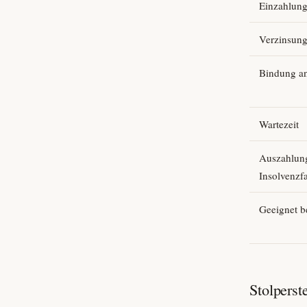
Einzahlun
Verzinsun
Bindung an
Wartezeit
Auszahlun
Insolvenz­fa
Geeignet b
Stolper­st