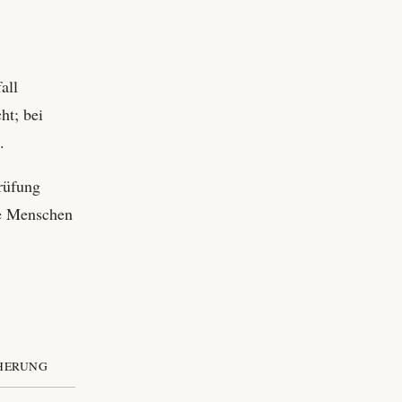
all
ht; bei
.
Prüfung
re Menschen
CHERUNG