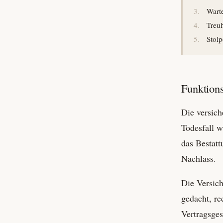
Warte
Treu
Stolp
Funktion
Die versich
Todesfall w
das Bestatt
Nachlass.
Die Versich
gedacht, re
Vertrags­ges