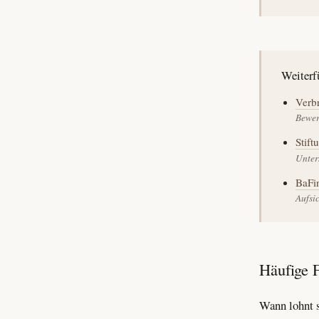
Weiterf
Verbr
Bewer
Stift
Unter
BaFi
Aufsi
Häufige 
Wann lohnt s