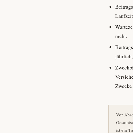
Beitrags
Laufzeit
Warteze
nicht.
Beitrag
jährlich
Zweckb
Versiche
Zwecke 
Vor Absch
Gesamtsu
ist ein T