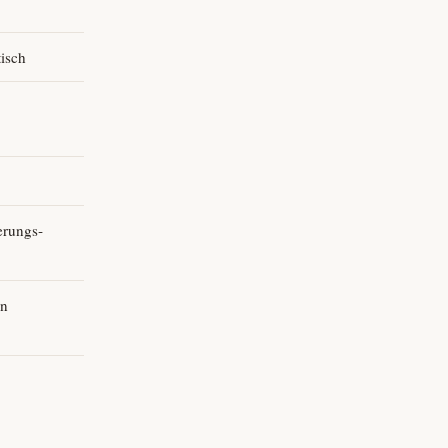
isch
erungs­
en