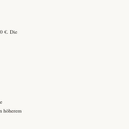
0 €. Die
re
 in höherem