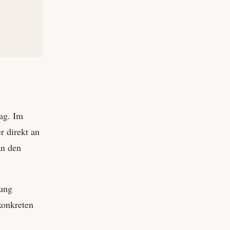
rag. Im
r direkt an
an den
tung
konkreten