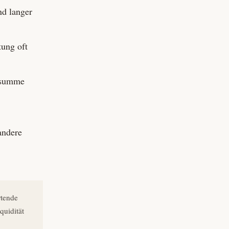
nd langer
tung oft
s­summe
 andere
rtende
quidität