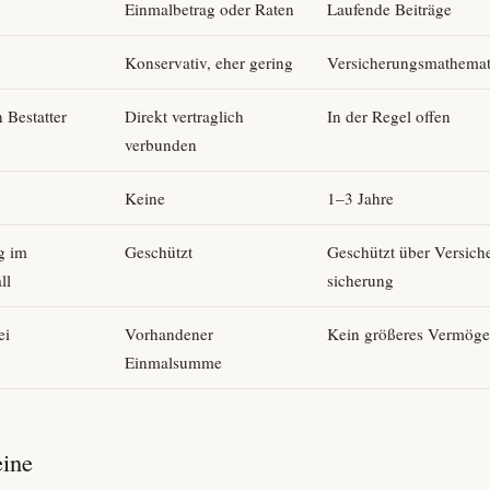
g
Einmalbetrag oder Raten
Laufende Beiträge
g
Konservativ, eher gering
Versicherungs­mathemat
 Bestatter
Direkt vertraglich
In der Regel offen
verbunden
Keine
1–3 Jahre
g im
Geschützt
Geschützt über Versich
ll
sicherung
ei
Vorhandener
Kein größeres Vermög
Einmalsumme
eine