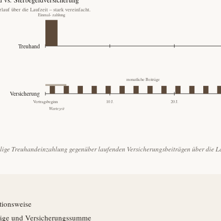
ige Treuhand­einzahlung gegenüber laufenden Versicherungs­beiträgen über die La
tionsweise
räge und Versicherungs­summe