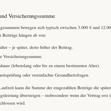
 und Versicherungs­summe
ngs­summen bewegen sich typisch zwischen 3.000 € und 12.00
n Beiträge hängen ab von:
salter – je später, desto höher der Beitrag.
e Versicherungs­summe.
­dauer (lebenslang oder bis zu einem bestimmten Alter).
its­prüfung oder vereinfachte Gesundheits­fragen.
Laufzeit kann die Summe der eingezahlten Beiträge die späte
gs­leistung übersteigen – insbesondere wenn der Vertrag erst
chlossen wird.