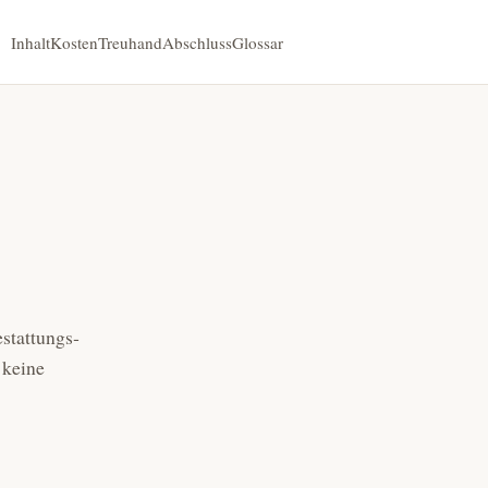
Inhalt
Kosten
Treuhand
Abschluss
Glossar
stattungs­
 keine