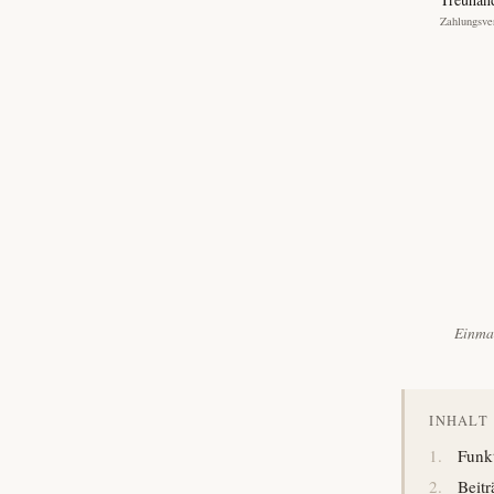
Einmal
INHALT
Funk
Beit